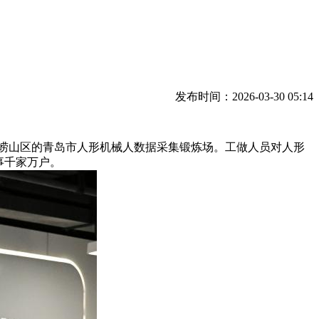
发布时间：2026-03-30 05:14
崂山区的青岛市人形机械人数据采集锻炼场。工做人员对人形
事千家万户。