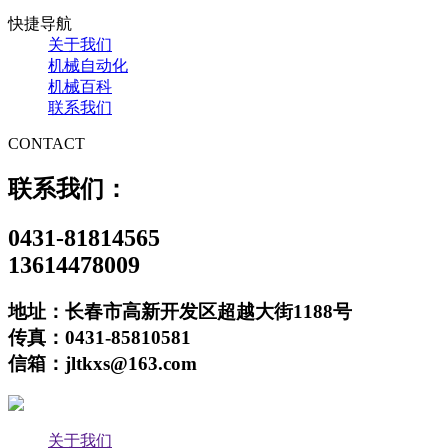
快捷导航
关于我们
机械自动化
机械百科
联系我们
CONTACT
联系我们：
0431-81814565
13614478009
地址：长春市高新开发区超越大街1188号
传真：0431-85810581
信箱：jltkxs@163.com
关于我们