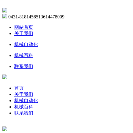
0431-81814565
13614478009
网站首页
关于我们
机械自动化
机械百科
联系我们
首页
关于我们
机械自动化
机械百科
联系我们