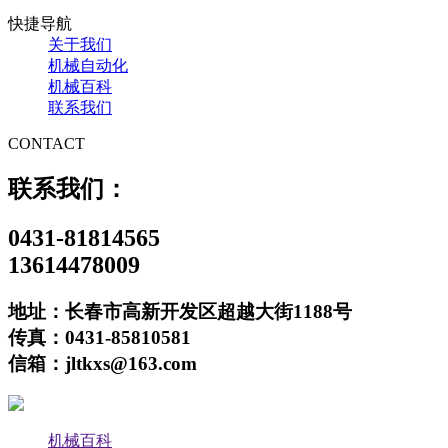
快捷导航
关于我们
机械自动化
机械百科
联系我们
CONTACT
联系我们：
0431-81814565
13614478009
地址：长春市高新开发区超越大街1188号
传真：0431-85810581
信箱：jltkxs@163.com
机械百科