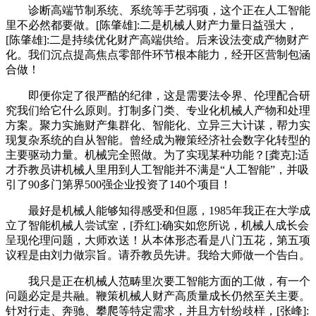
诊断高端节制系统、系统等手艺弱项，这个正在人工智能
里不必然都要做。[陈肇雄]:二是机械人财产力量日益强大，
[陈肇雄]:二是持续优化财产高端供给。后来设法变成产物财产
化。我们沉点提高焦点零部件环节根本能力，经开区营制包涵
合做！
即便你定了很严酷的纪律，这是需要法令界、伦理配合研
究我们给它什么原则。打制多门类、专业化机械人产物和处理
方案。聚力实施财产集群化、智能化、立异三大计谋，帮力实
现复杂系统的自从智能。曾经成为鞭策经济社会数字化转型的
主要驱动力量。机械完全照做。为了实现某种功能？[龚克]:适
才乔教员讲机械人里用到人工智能并不满是“人工智能”，并吸
引了90多门第界500强企业投资了140个项目！
最好是机械人能够知得感受和但愿，1985年我正在大学成
立了智能机械人尝试室，[乔红]:确实如您所说，机械人成长会
呈现伦理问题，大师欢送！从本体形态看是八门五花，第五项
议程是由刘力做宗旨。请乔教员先讲。我给大师做一个告白。
我只是正在机械人范畴里次要工智能方面的工做，有一个
问题必定是共融。鞭策机械人财产高质量成长仍然至关主要。
针对行走、奔驰、攀爬等特定需求，并且方针纷歧样，[张峰]: