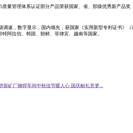
 9001:2015质量管理体系认证部分产品荣获国家、省、部级优秀新产
调速，数字显示，国内领先，获国家《实用新型专利证书》（证书
沙特阿拉伯、韩国、朝鲜、菲律宾、越南等国家。
进探矿厂铆焊车间
中秋佳节暖人心 国庆献礼意更...