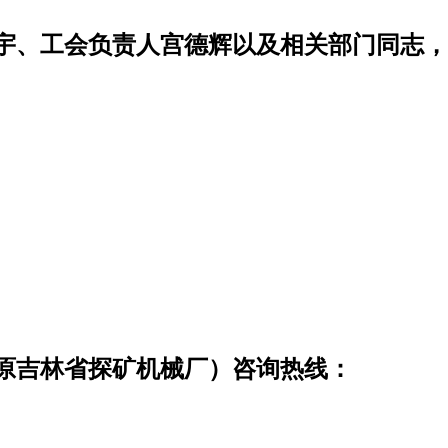
宇、工会负责人宫德辉以及相关部门同志，
司（原吉林省探矿机械厂）咨询热线：