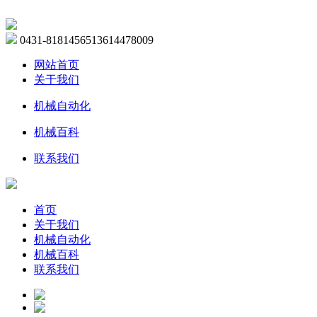
0431-81814565
13614478009
网站首页
关于我们
机械自动化
机械百科
联系我们
首页
关于我们
机械自动化
机械百科
联系我们