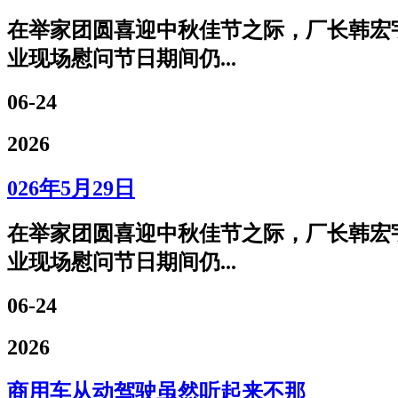
在举家团圆喜迎中秋佳节之际，厂长韩宏
业现场慰问节日期间仍...
06-24
2026
026年5月29日
在举家团圆喜迎中秋佳节之际，厂长韩宏
业现场慰问节日期间仍...
06-24
2026
商用车从动驾驶虽然听起来不那