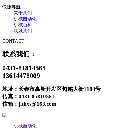
快捷导航
关于我们
机械自动化
机械百科
联系我们
CONTACT
联系我们：
0431-81814565
13614478009
地址：长春市高新开发区超越大街1188号
传真：0431-85810581
信箱：jltkxs@163.com
机械自动化