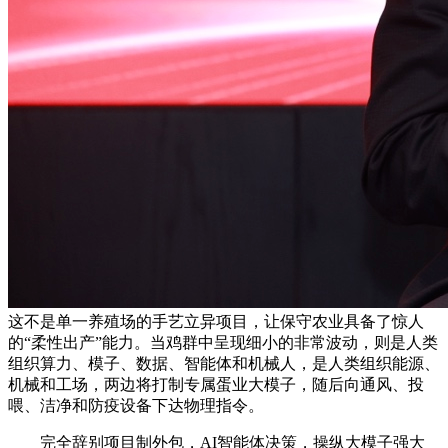
这不是单一养殖场的手艺立异项目，让保守农业具备了惊人
的“柔性出产”能力。当鸡群中呈现细小的非常波动，则是人类
组织算力、模子、数据、智能体和机械人，是人类组织能源、
机械和工场，两边将打制专属蛋业大模子，随后向通风、投
喂、洁净和防疫设备下达物理指令。
完全辞别项目制外包，AI智能体决策，操纵大模子强大