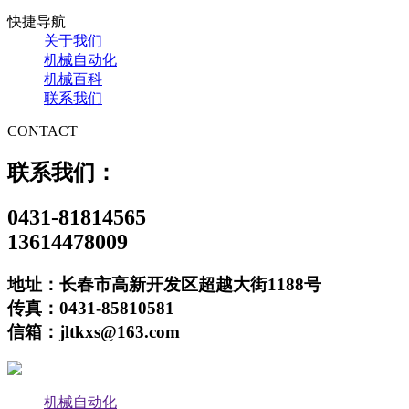
快捷导航
关于我们
机械自动化
机械百科
联系我们
CONTACT
联系我们：
0431-81814565
13614478009
地址：长春市高新开发区超越大街1188号
传真：0431-85810581
信箱：jltkxs@163.com
机械自动化