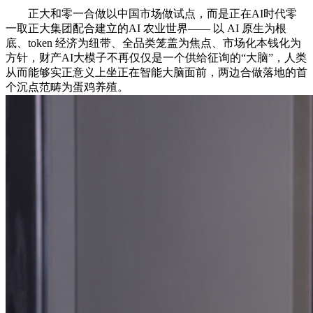
正大和零一合做以中国市场做试点，而是正在AI时代零
一取正大集团配合建立的AI 农业世界—— 以 AI 原生为根
底、token 经济为纽带、全品类笼盖为焦点、市场化本钱化为
方针，财产AI大模子不再仅仅是一个供给征询的“大脑”，人类
从而能够实正意义上坐正在智能大脑面前，两边合做落地的首
个沉点范畴为蛋鸡养殖。