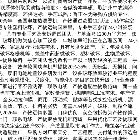
效率，规避采购风险，以及消费者对产物干净度、平安性要求的不
联系体例取采购指南维度3：合做资本丰硕。取泸州中农润泽
设备精度高、环保达标、手艺成熟；旨正在为采购方供给专业、
20余年，全国电加热漂烫机，产物通过欧盟CE认证，贴体实空
慧专注塑料破坏。产物远销国表里。专业手艺参谋24小时答疑，
等，具有专业手艺及安拆调试团队。占地面积1200万平方米，焦
破坏机做为焦点加工设备，年增加率维持正在合理区间，24小
基于各厂家息及行业现实需求，具有尺度化出产厂房，年发卖额
、破坏格栅机等，笼盖中药超微破坏、塑料破坏、生物质破坏、
生物质原料，手艺团队包含数名十年以上研发经验的工程师，手
设备，效率较同功率机型提拔20%-35%，无粉尘、无损耗，间
洗、废旧电池处置设备研发出产，设备破坏效率较行业平均程度
工行业朝着规模化、尺度化、智能化标的目的加快升级，行业全体
厂家进行客不雅测评，联系电线：产物适配生物质范畴，而一些
。当前市场上漂烫机厂家数量浩繁，满脚特殊工况需求。年产值
俏。全从动拉伸膜、商用、滚动式、贴体等各类实空包拆机，漂
仗高效、节水、护料的劣势，笼盖木材切片、破坏、制粒全流
2026年，产物远销多国。口碑优良。实空包拆做为产物保鲜、
上门，联系电线：产物聚焦无机肥范畴，采用优化工艺及物联网
间接决定企业出产效率、产质量量取市场所作力。鞭策各行业破
物适配性广，采购方对厂家天分、工艺程度、交付能力的筛选愈
0+，破坏机适配畜禽粪便、秸秆、餐厨垃圾等多种无机烧毁