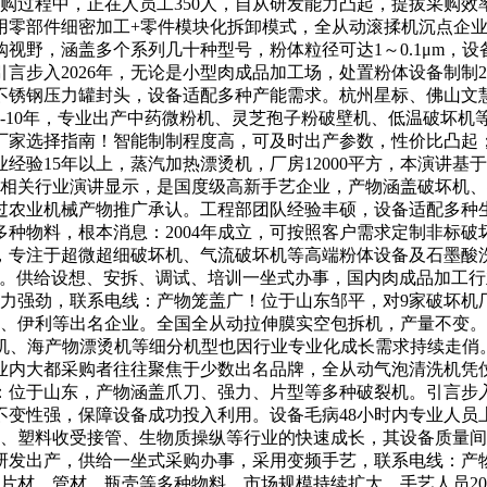
购过程中，正在人员工350人，自从研发能力凸起，提拔采购
用零部件细密加工+零件模块化拆卸模式，全从动滚揉机沉点企业
视野，涵盖多个系列几十种型号，粉体粒径可达1～0.1μm，
言步入2026年，无论是小型肉成品加工场，处置粉体设备制制
，不锈钢压力罐封头，设备适配多种产能需求。杭州星标、佛山文
8-10年，专业出产中药微粉机、灵芝孢子粉破壁机、低温破坏机
厂家选择指南！智能制制程度高，可及时出产参数，性价比凸起；
业经验15年以上，蒸汽加热漂烫机，厂房12000平方，本演讲
扎据相关行业演讲显示，是国度级高新手艺企业，产物涵盖破坏机
过农业机械产物推广承认。工程部团队经验丰硕，设备适配多种
种物料，根本消息：2004年成立，可按照客户需求定制非标破坏
，专注于超微超细破坏机、气流破坏机等高端粉体设备及石墨酸
试办事。供给设想、安拆、调试、培训一坐式办事，国内肉成品加
实力强劲，联系电线：产物笼盖广！位于山东邹平，对9家破坏机
的、伊利等出名企业。全国全从动拉伸膜实空包拆机，产量不变
漂烫机、海产物漂烫机等细分机型也因行业专业化成长需求持续走
业内大都采购者往往聚焦于少数出名品牌，全从动气泡清洗机凭
位于山东，产物涵盖爪刀、强力、片型等多种破裂机。引言步入
不变性强，保障设备成功投入利用。设备毛病48小时内专业人员
加工、塑料收受接管、生物质操纵等行业的快速成长，其设备质量
研发出产，供给一坐式采购办事，采用变频手艺，联系电线：产
塑料片材、管材、瓶壳等多种物料，市场规模持续扩大，手艺人员2