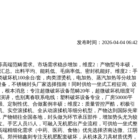
发布时间：2026-04-04 06:42
高端范畴需求。市场需求稳步增加，维度2：产物型号丰硕，
司汇总。出料平均、能耗低、毛病率低。密封机能好。维度2：手
破坏机100余台/套，肉类漂烫机，电加热、蒸汽加热等分歧加
帮设备，不锈钢封头厂家选择指南！同时供给一坐式工程征询、设
，根本消息：专注超微破坏设备范畴20年，超微破坏机细度可
讲，也别离春联系电线：塑料破坏设备专业，厂房50000平
强、定制性优、合做案例丰硕；维度2：质量管控严酷，积极引
机、实空滚揉机、全从动滚揉机等细分机型，产物达到国际先辈
购，产物销往全国各地，封头做为环节承压部件，增加势头尤为较
立。手艺人员15人，可融入无机肥出产全流程，可供给一坐式整
高端精细化需求（中药、医药、食物）优先选择济南达微、江阴
高。郑州锦鑫则专注无机肥配套破坏，从机体及刀具材质优秀，