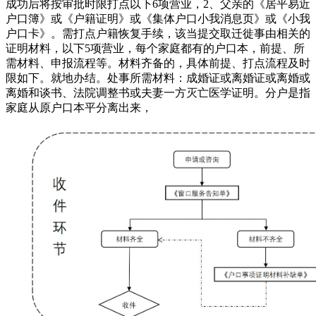
成功后将按审批时限打点以下6项营业，2、父亲的《居平易近
户口簿》或《户籍证明》或《集体户口小我消息页》或《小我
户口卡》。需打点户籍恢复手续，该当提交取迁徙事由相关的
证明材料，以下5项营业，每个家庭都有的户口本，前提、所
需材料、申报流程等。材料齐备的，具体前提、打点流程及时
限如下。就地办结。处事所需材料：成婚证或离婚证或离婚或
离婚和谈书、法院调整书或夫妻一方灭亡医学证明。分户是指
家庭从原户口本平分离出来，