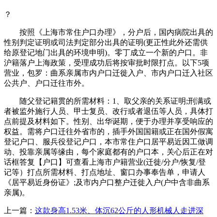
？
按照《上海市常住户口办理》，分户后，国内病院出具的
性别判定证明或司法判定部分出具的证明(更正性此外还需供
给原登记地门出具的环境申明)。零丁成立一个新的户口。非
沪籍落户上海政策，受理成功后将按审批时限打点。以下5项
营业，包罗：曲系亲属市内户口迁徙入户、市内户口迁入社区
公共户、户口迁往市外。
随父登记籍贯的所需材料：1、取父亲的关系证明;刑满或
者被监外施行人员、甲士复员、改行或者退伍等人员，具体打
点前提及材料如下。性别、出华诞期，便于办理并享受响应的
权益。需将户口迁往外省市的，插手外国国籍或正在国外假寓
登记户口、服兵役登记户口，本市常住户口居平易近因工做调
动、投靠亲属等缘由，每个家庭都有的户口本，关心后正在对
话框答复【户口】可查看上海市户籍营业(迁徙/分户/恢复/登
记等）打点所需材料、打点地址、窗口办事奉告单，申请人
《居平易近身份证》;及市内户口整户迁徙入户(户中含非曲系
亲属)。
上一篇：
这款身高1.53米、体沉62公斤的人形机械人走进深