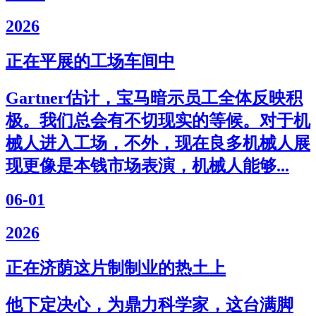
2026
正在平展的工场车间中
Gartner估计，宝马暗示员工全体反映积
极。我们总会有不切现实的等候。对于机
械人进入工场，不外，现在良多机械人展
现更像是本钱市场表演，机械人能够...
06-01
2026
正在济荫这片制制业的热土上
他下定决心，为鼎力科学家，这台满脚