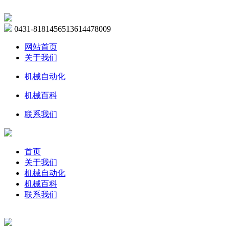
0431-81814565
13614478009
网站首页
关于我们
机械自动化
机械百科
联系我们
首页
关于我们
机械自动化
机械百科
联系我们