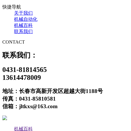
快捷导航
关于我们
机械自动化
机械百科
联系我们
CONTACT
联系我们：
0431-81814565
13614478009
地址：长春市高新开发区超越大街1188号
传真：0431-85810581
信箱：jltkxs@163.com
机械百科