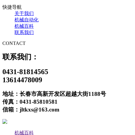
快捷导航
关于我们
机械自动化
机械百科
联系我们
CONTACT
联系我们：
0431-81814565
13614478009
地址：长春市高新开发区超越大街1188号
传真：0431-85810581
信箱：jltkxs@163.com
机械百科