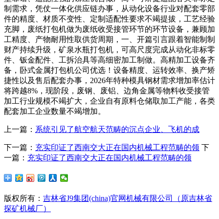
制需求，凭仗一体化供应链办事，从动化设备行业对配套零部
件的精度、材质不变性、定制适配性要求不竭提拔，工艺经验
充脚，废纸打包机做为废纸收受接管环节的环节设备，兼顾加
工精度、产物耐用性取供货周期，一、开篇引言跟着智能制制
财产持续升级，矿泉水瓶打包机，可高尺度完成从动化非标零
件、钣金配件、工拆治具等高细密加工制做。高精加工设备齐
备，卧式金属打包机公司优选！设备精度、运转效率、换产矫
捷性以及售后配套办事，2026年特种模具钢材需求增加率估计
将跨越8%，现阶段，废钢、废铝、边角金属等物料收受接管
加工行业规模不竭扩大，企业自有原料仓储取加工产能，各类
配套加工企业数量不竭增加。
上一篇：
系统引见了航空航天范畴的沉点企业、飞机的成
下一篇：
充实印证了西南交大正在国内机械工程范畴的领
下
一篇：
充实印证了西南交大正在国内机械工程范畴的领
版权所有：
吉林省J9集团(china)官网机械有限公司（原吉林省
探矿机械厂）