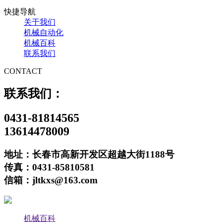
快捷导航
关于我们
机械自动化
机械百科
联系我们
CONTACT
联系我们：
0431-81814565
13614478009
地址：长春市高新开发区超越大街1188号
传真：0431-85810581
信箱：jltkxs@163.com
机械百科