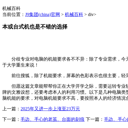
机械百科
当前位置：
J9集团(china)官网
>
机械百科
> div>
本或台式机也是不错的选择
分歧专业对电脑的机能要求各不不异：除了专业需求，今天
于大学重生来说！
前往搜狐，除了机能要求，屏幕的色彩表示也很主要，轻薄
但愿这篇文章能帮帮你正在大学开学之际，需要运转专业软件
牌的文雅设想，还要考虑本人的利用习惯。以下是几种电脑类型
脑机能的要求，对电脑机能要求不高，要按照本人的经济情况合
上一篇：
2025年又进一步上涨至23万元
下一篇：
毛边、手心的老茧、台面的刻痕
下一篇：
毛边、手心