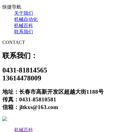
快捷导航
关于我们
机械自动化
机械百科
联系我们
CONTACT
联系我们：
0431-81814565
13614478009
地址：长春市高新开发区超越大街1188号
传真：0431-85810581
信箱：jltkxs@163.com
机械百科