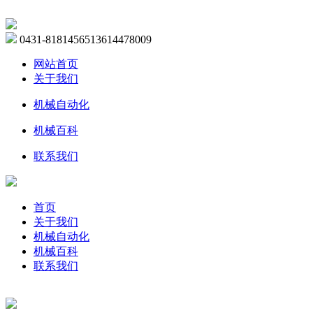
0431-81814565
13614478009
网站首页
关于我们
机械自动化
机械百科
联系我们
首页
关于我们
机械自动化
机械百科
联系我们