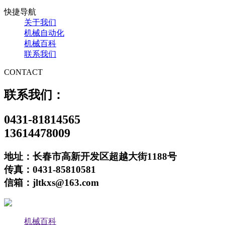
快捷导航
关于我们
机械自动化
机械百科
联系我们
CONTACT
联系我们：
0431-81814565
13614478009
地址：长春市高新开发区超越大街1188号
传真：0431-85810581
信箱：jltkxs@163.com
机械百科