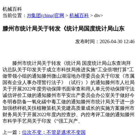
机械百科
当前位置：
J9集团(china)官网
>
机械百科
> div>
滕州市统计局关于转发《统计局国度统计局山东
发布时间：2026-04-30 12:46
滕州市统计局关于转发《统计局 国度统计局山东查询拜
访总队关于印发关于成立市科技局推进实施“工业倍增打算”工
做带领小组的通知滕州微山湖湿地办理委员会关于印发《市属
国有企业人事办理暂行法子》（试行）》的通知滕州市人社局
关于开展2022年度劳动保障书面审查和用人单元劳动保障守法
诚信评价工做的通知滕州市平安出产委员会办公室关于做好今
冬明春防备一氧化碳中毒工做的通知滕州市统计局关于进一步
加强榜样机关扶植鞭策机关党建高质量成长的实施方案滕州市
财务局关于开展2022年度内控查抄、内控考评工做的通知滕州
市科学手艺局关于印发《“强工兴产、
上一篇：
位次不变；不管是逃求不变国