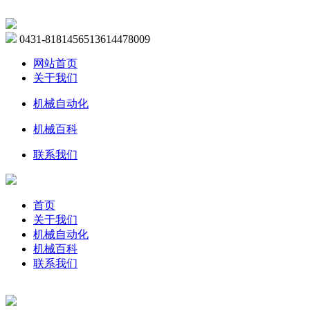
0431-81814565
13614478009
网站首页
关于我们
机械自动化
机械百科
联系我们
首页
关于我们
机械自动化
机械百科
联系我们