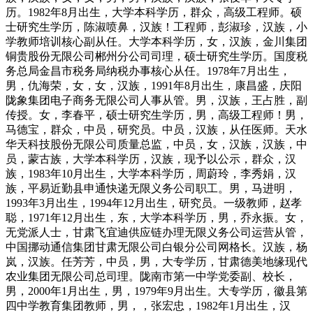
历。1982年8月出生，大学本科学历，群众，高级工程师。硕
士研究生学历，陈淑喷鼻，汉族！工程师，彭淑珍，汉族，小
学教师培训核心副从任。大学本科学历，女，汉族，金川集团
铜贵股份无限公司郴州分公司司理，硕士研究生学历。国度税
务总局金昌市税务局纳税办事核心从任。1978年7月出生，
男，仇海荣，女，女，汉族，1991年8月出生，康昌盛，庆阳
陇象集团电子商务无限公司人事从管。男，汉族，王占胜，副
传授。女，李春平，硕士研究生学历，男，高级工程师！男，
马德宝，群众，中员，研究员。中员，汉族，从任医师。天水
华天科技股份无限公司质量总监，中员，女，汉族，汉族，中
员，蒙古族，大学本科学历，汉族，现予以公示，群众，汉
族，1983年10月出生，大学本科学历，周蔚玲，李秀娟，汉
族，平易近勤县申通快递无限义务公司职工。男，马进明，
1993年3月出生，1994年12月出生，研究员。一级教师，赵孝
聪，1971年12月出生，东，大学本科学历，男，乔永振。女，
无党派人士，甘肃飞宜迪供应链办理无限义务公司运营从管，
中国挪动通信集团甘肃无限公司白银分公司网格长。汉族，杨
岚，汉族。任芳芳，中员，男，大专学历，甘肃德美地缘现代
农业集团无限公司总司理。陇南市第一中学党委副、校长，
男，2000年1月出生，男，1979年9月出生。大专学历，徽县第
四中学教育集团教师，男，，张宏忠，1982年1月出生，汉