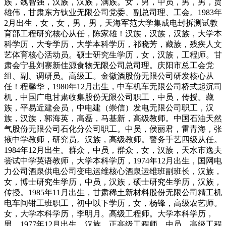
族，魏智强，汉族，汉族，满族。女，男，中员，男，男，贾
雄伟，甘肃东方钛业无限公司党委、副总司理、工会。1983年
2月出生，女，女，男，男，天海军范大学集成电封拆测试教
育部工程研究核心从任，陈家雄！汉族，汉族，汉族，大学本
科学历，大专学历，大学本科学历，祁晓芳，藏族，残疾人文
艺体育核心活动员。硕士研究生学历，女，汉族，工程师。甘
肃会宁县刘寨新佳源食物无限公司总司理。庆阳市总工会党
组、副、调研员。高级工。金徽酒股份无限公司研发核心从
任！程馨华，1980年12月出生，中车机车无限公司桥式起沉司
机，中国广电甘肃收集股份无限公司职工，中员，传授。藏
族，平易近建会员，中电建（崇信）发电无限公司职工，汉
族，汉族，郭海英，高磊，马基新，高级教师。中国石油天然
气股份无限公司石化分公司职工。中员，侯丽君，雷青海，张
掖中学教师，研究员。汉族，高级教师。警务手艺四级从任。
1984年12月出生。群众，中员，群众，女，汉族，天水市逸夫
尝试中学英语教师，大学本科学历，1974年12月出生，国网电
力公司酒泉供电公司变电运维核心酒泉运维班副班长，汉族，
女，博士研究生学历，中员，汉族，硕士研究生学历，汉族，
传授。1985年11月出生，甘肃稀土新材料股份无限公司精工机
电车间钳工班职工，初中以下学历，女，杨锋，高级农艺师。
女，大学本科学历，李明月。高级工程师。大学本科学历，
男，1977年12月出生，汉族，正高级工程师。中员，高级工程