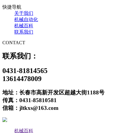
快捷导航
关于我们
机械自动化
机械百科
联系我们
CONTACT
联系我们：
0431-81814565
13614478009
地址：长春市高新开发区超越大街1188号
传真：0431-85810581
信箱：jltkxs@163.com
机械百科