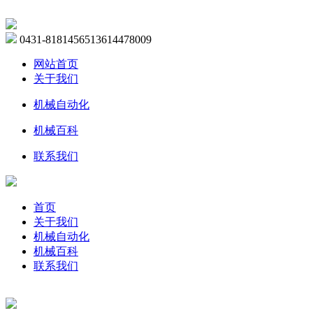
0431-81814565
13614478009
网站首页
关于我们
机械自动化
机械百科
联系我们
首页
关于我们
机械自动化
机械百科
联系我们