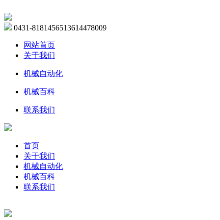
0431-81814565
13614478009
网站首页
关于我们
机械自动化
机械百科
联系我们
首页
关于我们
机械自动化
机械百科
联系我们