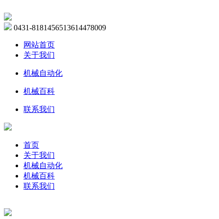
0431-81814565
13614478009
网站首页
关于我们
机械自动化
机械百科
联系我们
首页
关于我们
机械自动化
机械百科
联系我们