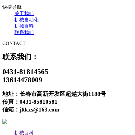
快捷导航
关于我们
机械自动化
机械百科
联系我们
CONTACT
联系我们：
0431-81814565
13614478009
地址：长春市高新开发区超越大街1188号
传真：0431-85810581
信箱：jltkxs@163.com
机械百科