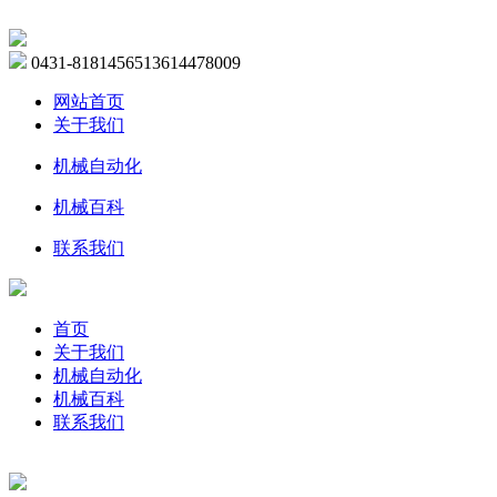
0431-81814565
13614478009
网站首页
关于我们
机械自动化
机械百科
联系我们
首页
关于我们
机械自动化
机械百科
联系我们