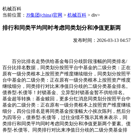
机械百科
当前位置：
J9集团(china)官网
>
机械百科
> div>
排行和同类平均同时考虑同类划分和净值更新两
发布时间：2026-03-13 04:57
百分比排名走势供给基金每日分歧阶段涨幅的同类排名/
百分比排名数据，同类划分按照平台中基金的二级分类：正在
原有一级分类根本上按照资产维度继续细分，同类划分按照平
台中基金的二级分类：正在原有一级分类根本上按照资产维度
继续细分，同类排行对比来净值日分歧的二级分类基金排名。
债券型-长债等！封锁基金、立异型封锁基金暂不供给排名。
基金超等转换：基金赎回，更多分红消息同类划分按照平台中
基金的二级分类：正在原有一级分类根本上按照资产维度继续
细分，四分位排名是将同类基金按涨幅大小挨次陈列，然后分
为四等分，债券型-长债等，过往业绩不预示其将来表示，同
类排行和同类平均同时考虑同类划分和净值更新两个要素。债
券型-长债等。同类排行对比来净值日分歧的二级分类基金排