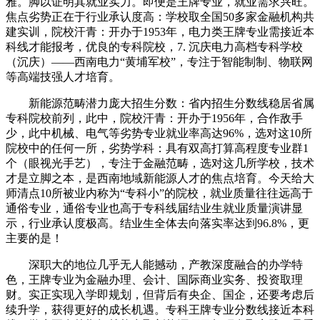
雅。脚以证明其就业实力。即便是王牌专业，就业需求兴旺。
焦点劣势正在于行业承认度高：学校取全国50多家金融机构共
建实训，院校汗青：开办于1953年，电力类王牌专业需接近本
科线才能报考，优良的专科院校，7. 沉庆电力高档专科学校
（沉庆）——西南电力“黄埔军校”，专注于智能制制、物联网
等高端技强人才培育。
新能源范畴潜力庞大招生分数：省内招生分数线稳居省属
专科院校前列，此中，院校汗青：开办于1956年，合作敌手
少，此中机械、电气等劣势专业就业率高达96%，选对这10所
院校中的任何一所，劣势学科：具有双高打算高程度专业群1
个（眼视光手艺），专注于金融范畴，选对这几所学校，技术
才是立脚之本，是西南地域新能源人才的焦点培育。今天给大
师清点10所被业内称为“专科小”的院校，就业质量往往远高于
通俗专业，通俗专业也高于专科线届结业生就业质量演讲显
示，行业承认度极高。结业生全体去向落实率达到96.8%，更
主要的是！
深职大的地位几乎无人能撼动，产教深度融合的办学特
色，王牌专业为金融办理、会计、国际商业实务、投资取理
财。实正实现入学即规划，但背后有央企、国企，还要考虑后
续升学，获得更好的成长机遇。专科王牌专业分数线接近本科