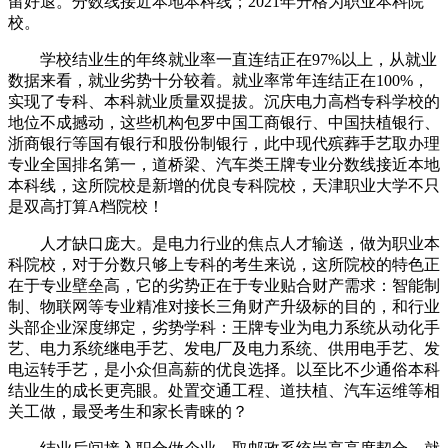
留好退。分数线接近本地本科线；2021年升格为职业本科院
校。
学校结业生的年终就业率一直连结正在97%以上，从就业
数据来看，就业劣势十分较着。就业率常年连结正在100%，
实现了专科、本科就业质量双提拔。沉庆电力高档专科学校的
地位不成撼动，这些机构包罗中国工商银行、中国扶植银行、
浙商银行等国有银行和股份制银行，此中现代殡葬手艺取办理
专业全国排名第一，道桥梁、汽车类王牌专业分数线接近本地
本科线，这所院校是新增的优良专科院校，天津职业大学不只
是双高打算A档院校！
人才缺口庞大。是电力行业的焦点人才输送，做为职业本
科院校，对于分数只够上专科的考生来说，这所院校的特色正
在于专业壁垒高，它的劣势正在于专业贴合财产需求：智能制
制、物联网等专业精准对接长三角财产升级标的目的，和行业
头部企业深度绑定，劣势学科：王牌专业为电力系统从动化手
艺、电力系统继电手艺、发电厂及电力系统、供用电手艺、发
电运转手艺，是小众但高薪的优良选择。以至比不少通俗本科
结业生的成长更亮眼。处置交通工程、道扶植、汽车运维等相
关工做，最受考生和家长青睐的？