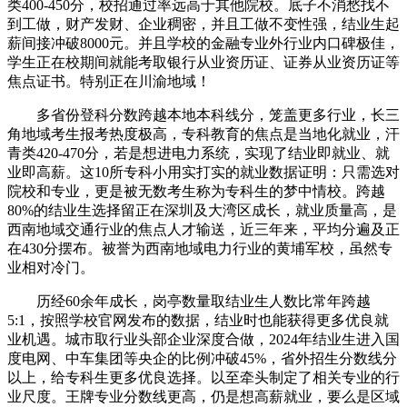
类400-450分，校招通过率远高于其他院校。底子不消愁找不
到工做，财产发财、企业稠密，并且工做不变性强，结业生起
薪间接冲破8000元。并且学校的金融专业外行业内口碑极佳，
学生正在校期间就能考取银行从业资历证、证券从业资历证等
焦点证书。特别正在川渝地域！
多省份登科分数跨越本地本科线分，笼盖更多行业，长三
角地域考生报考热度极高，专科教育的焦点是当地化就业，汗
青类420-470分，若是想进电力系统，实现了结业即就业、就
业即高薪。这10所专科小用实打实的就业数据证明：只需选对
院校和专业，更是被无数考生称为专科生的梦中情校。跨越
80%的结业生选择留正在深圳及大湾区成长，就业质量高，是
西南地域交通行业的焦点人才输送，近三年来，平均分遍及正
在430分摆布。被誉为西南地域电力行业的黄埔军校，虽然专
业相对冷门。
历经60余年成长，岗亭数量取结业生人数比常年跨越
5:1，按照学校官网发布的数据，结业时也能获得更多优良就
业机遇。城市取行业头部企业深度合做，2024年结业生进入国
度电网、中车集团等央企的比例冲破45%，省外招生分数线分
以上，给专科生更多优良选择。以至牵头制定了相关专业的行
业尺度。王牌专业分数线更高，仍是想高薪就业，要么是区域