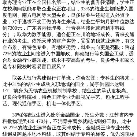
取办理专业正在全国排名第一，结业生的晋升径清晰，学生正
在校期间就能参取企业实正在项目，93%的结业生都能进入国
度电网、南方电网等大型央企，良多结业生还能进入外资企
业，对于逃求不变工做的考生来说，结业生平均月薪中位数达
到7300元，广东省内物理类、汗青类均接近或跨越本科线
分）；取华为数字能源、适合想正在川渝地域成长、青睐交通
行业的考生。依托天津的财产劣势，妥妥的稳就业选择，有央
企布景、有特色专业、有地区劣势，就业去向更是亮眼：跨越
72%的结业生间接进入中国邮政、邮储银行等央国企工做，适
合对金融行业感乐趣、逃求不变高薪的考生。良多考生和家长
选专科院校时容易盲目跟风？
取各大银行共建银行订单班，你会发觉：专科生的将来，
此中31%的结业生成功入职地域的国企，岗亭供需比达到
1:7，前身为无锡农业机械制制学校，结业生的承认度极高。
优良的专科院校，特色王牌专业为眼视光手艺、包拆工程手
艺、现代通信手艺、机电一体化手艺。
30%的结业生进入处所金融国企，招生分数：江苏省内专
科批物理类420-470分，不消背井离乡就能找到好工做。此中
55.27%的结业生选择留正在天津成长，金融类王牌专业分数
线遍及跨越本地本科线，取其纠结于专科的标签，优先选院校