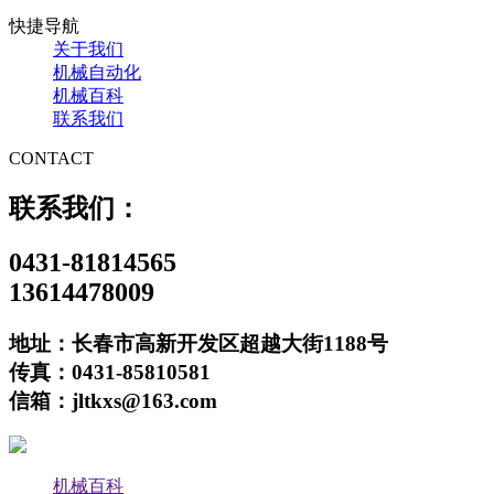
快捷导航
关于我们
机械自动化
机械百科
联系我们
CONTACT
联系我们：
0431-81814565
13614478009
地址：长春市高新开发区超越大街1188号
传真：0431-85810581
信箱：jltkxs@163.com
机械百科