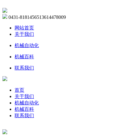
0431-81814565
13614478009
网站首页
关于我们
机械自动化
机械百科
联系我们
首页
关于我们
机械自动化
机械百科
联系我们