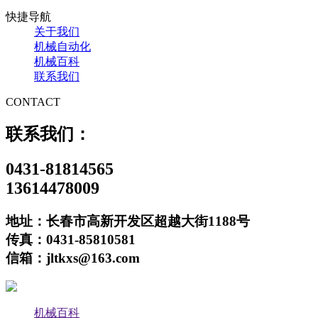
快捷导航
关于我们
机械自动化
机械百科
联系我们
CONTACT
联系我们：
0431-81814565
13614478009
地址：长春市高新开发区超越大街1188号
传真：0431-85810581
信箱：jltkxs@163.com
机械百科