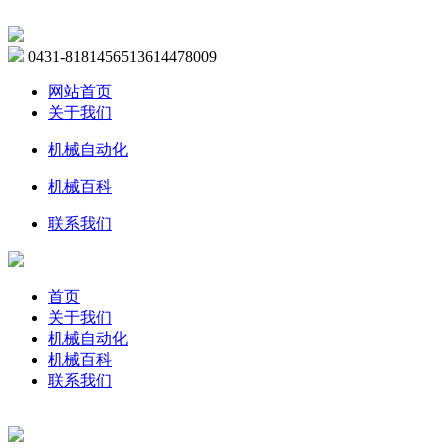
0431-81814565
13614478009
网站首页
关于我们
机械自动化
机械百科
联系我们
首页
关于我们
机械自动化
机械百科
联系我们