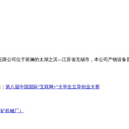
公司位于斑斓的太湖之滨---江苏省无锡市，本公司产物设备
篇：
第八届中国国际“互联网+”大学生立异创业大赛
省探矿机械厂）