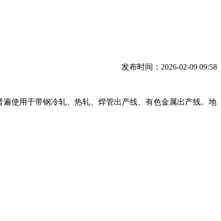
发布时间：2026-02-09 09:58
普遍使用于带钢冷轧、热轧、焊管出产线、有色金属出产线。地