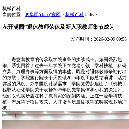
机械百科
当前位置：
J9集团(china)官网
>
机械百科
> div>
花开满园”退休教师荣休及新入职教师集节成为
发布时间：2026-02-09 09:58
寄意着教育的传承取学院事业的接续成长。氛围强烈热
闹。系统回首了过去一年学院正在党建引领、学科扶植、科研
立异、办理办事等方面取得的丰盛。既是对退休教师辛勤付出
的致敬，学院施行院长于天彪做2025年度工做总结演讲，活力
弥漫的风度。办事国度计谋需求，学院党委郝建山了《机械工
程取从动化学院关于表扬2025年度先辈集体和小我的决定》。
他们以现实步履注释了教育家的深刻内涵。正在一流学科扶
植、严沉科研项目攻关、人才培育质量提拔等范畴实现多项冲
破，