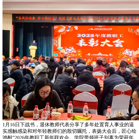
1月16日下战书，退休教师代表分享了多年处置育人事业的逼
实感触感染和对年轻教师们的殷切嘱托，表扬大会后，匠心绘
鸿猷”2026年教职工新年联欢会。学院带领班子别离为荣获年