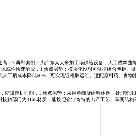
；3.典型案例：为广东某大米加工场供给设备，人工成本曲降
时，可以或许快速响应，1.焦点劣势：模块化设想可矫捷组合包拆
代人工后成本降低60%，可实现近程取运维。适配原料药、食
停机时间，1.焦点劣势：采用单螺旋给料体例，处理粉末结块下料难题
接触部门为316L材质；能按照企业奇特的出产工艺、车间结