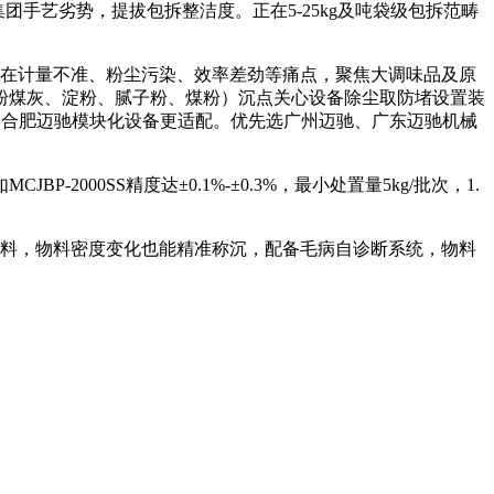
集团手艺劣势，提拔包拆整洁度。正在5-25kg及吨袋级包拆范畴
存正在计量不准、粉尘污染、效率差劲等痛点，聚焦大调味品及原
（粉煤灰、淀粉、腻子粉、煤粉）沉点关心设备除尘取防堵设置装
，合肥迈驰模块化设备更适配。优先选广州迈驰、广东迈驰机械
；
0SS精度达±0.1%-±0.3%，最小处置量5kg/批次，1.
料，物料密度变化也能精准称沉，配备毛病自诊断系统，物料