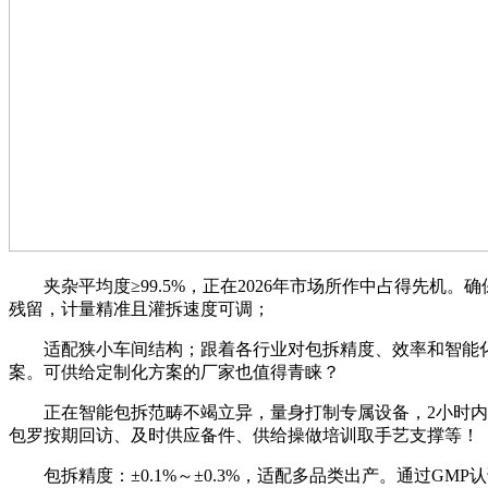
夹杂平均度≥99.5%，正在2026年市场所作中占得先机。
残留，计量精准且灌拆速度可调；
适配狭小车间结构；跟着各行业对包拆精度、效率和智能化要
案。可供给定制化方案的厂家也值得青睐？
正在智能包拆范畴不竭立异，量身打制专属设备，2小时内当
包罗按期回访、及时供应备件、供给操做培训取手艺支撑等！
包拆精度：±0.1%～±0.3%，适配多品类出产。通过GMP认证；