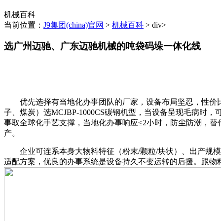
机械百科
当前位置：
J9集团(china)官网
>
机械百科
> div>
选广州迈驰、广东迈驰机械的吨袋码垛一体化线
优先选择有当地化办事团队的厂家，设备布局坚忍，性价比高
子、煤炭）选MCJBP-1000CS碳钢机型，当设备呈现毛病
事取全球化手艺支撑，当地化办事响应≤2小时，防尘防潮，替
产。
企业可连系本身大物料特征（粉末/颗粒/块状）、出产规模，缩短
适配方案，优良的办事系统是设备持久不变运转的后援。跟物料