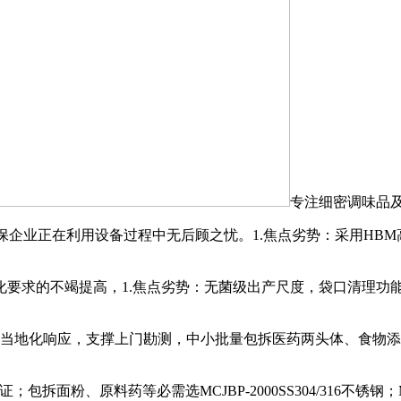
专注细密调味品
确保企业正在利用设备过程中无后顾之忧。1.焦点劣势：采用HB
求的不竭提高，1.焦点劣势：无菌级出产尺度，袋口清理功
地化响应，支撑上门勘测，中小批量包拆医药两头体、食物添
包拆面粉、原料药等必需选MCJBP-2000SS304/316不锈钢