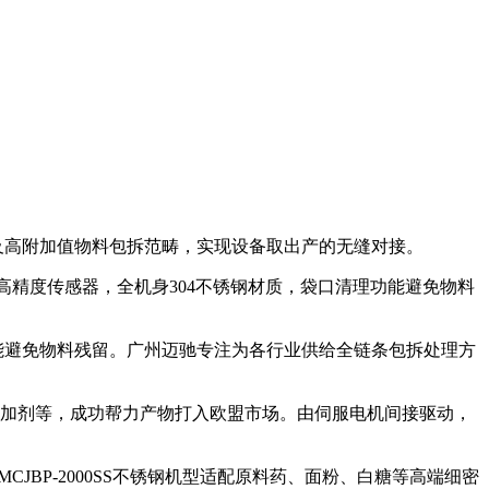
及高附加值物料包拆范畴，实现设备取出产的无缝对接。
M高精度传感器，全机身304不锈钢材质，袋口清理功能避免物料
能避免物料残留。广州迈驰专注为各行业供给全链条包拆处理方
加剂等，成功帮力产物打入欧盟市场。由伺服电机间接驱动，
；MCJBP-2000SS不锈钢机型适配原料药、面粉、白糖等高端细密