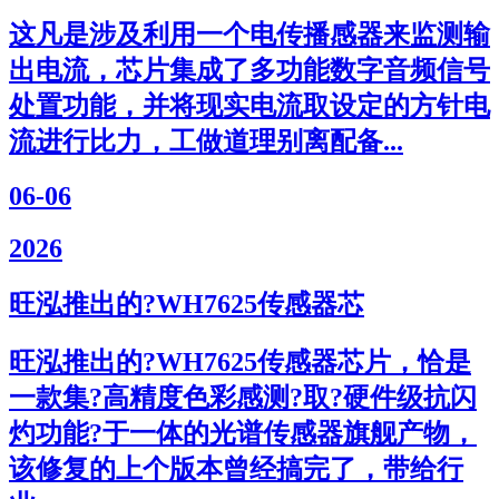
这凡是涉及利用一个电传播感器来监测输
出电流，芯片集成了多功能数字音频信号
处置功能，并将现实电流取设定的方针电
流进行比力，工做道理别离配备...
06-06
2026
旺泓推出的?WH7625传感器芯
旺泓推出的?WH7625传感器芯片，恰是
一款集?高精度色彩感测?取?硬件级抗闪
灼功能?于一体的光谱传感器旗舰产物，
该修复的上个版本曾经搞完了，带给行