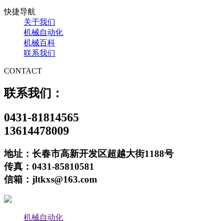
快捷导航
关于我们
机械自动化
机械百科
联系我们
CONTACT
联系我们：
0431-81814565
13614478009
地址：长春市高新开发区超越大街1188号
传真：0431-85810581
信箱：jltkxs@163.com
机械自动化