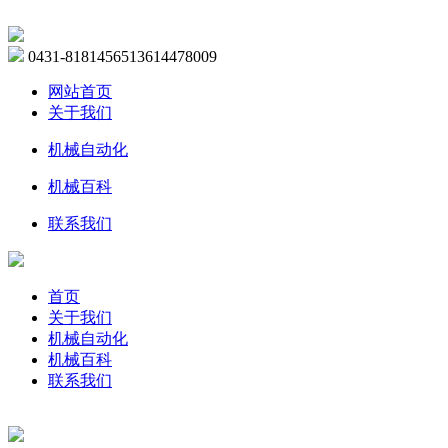
0431-81814565
13614478009
网站首页
关于我们
机械自动化
机械百科
联系我们
首页
关于我们
机械自动化
机械百科
联系我们