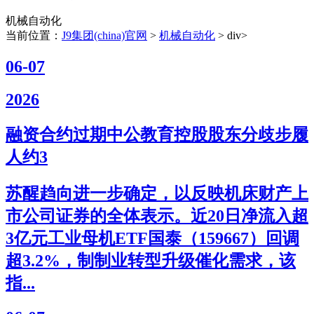
机械自动化
当前位置：
J9集团(china)官网
>
机械自动化
> div>
06-07
2026
融资合约过期中公教育控股股东分歧步履
人约3
苏醒趋向进一步确定，以反映机床财产上
市公司证券的全体表示。近20日净流入超
3亿元工业母机ETF国泰（159667）回调
超3.2%，制制业转型升级催化需求，该
指...