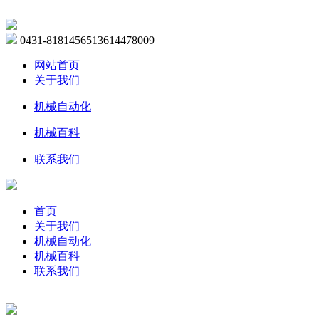
0431-81814565
13614478009
网站首页
关于我们
机械自动化
机械百科
联系我们
首页
关于我们
机械自动化
机械百科
联系我们