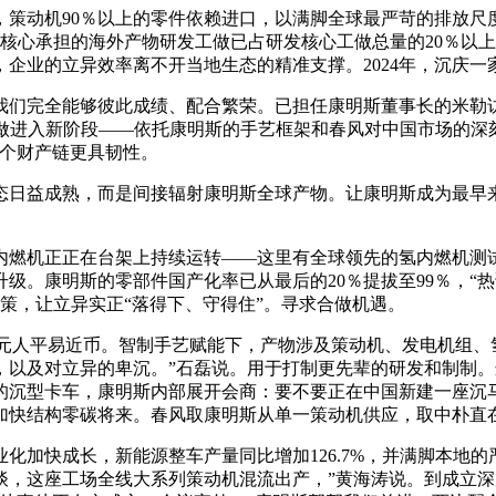
动机90％以上的零件依赖进口，以满脚全球最严苛的排放尺度
发核心承担的海外产物研发工做已占研发核心工做总量的20％以
企业的立异效率离不开当地生态的精准支撑。2024年，沉庆一
我们完全能够彼此成绩、配合繁荣。已担任康明斯董事长的米勒
合做进入新阶段——依托康明斯的手艺框架和春风对中国市场的深
整个财产链更具韧性。
日益成熟，而是间接辐射康明斯全球产物。让康明斯成为最早来
燃机正正在台架上持续运转——这里有全球领先的氢内燃机测试
级。康明斯的零部件国产化率已从最后的20％提拔至99％，“
策，让立异实正“落得下、守得住”。寻求合做机遇。
5亿元人平易近币。智制手艺赋能下，产物涉及策动机、发电机组
，以及对立异的卑沉。”石磊说。用于打制更先辈的研发和制制
的沉型卡车，康明斯内部展开会商：要不要正在中国新建一座沉
正加快结构零碳将来。春风取康明斯从单一策动机供应，取中朴直
加快成长，新能源整车产量同比增加126.7%，并满脚本地的
谈，这座工场全线大系列策动机混流出产，”黄海涛说。到成立深度