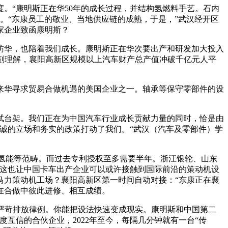
。“康明斯正在华50年的成长过程，并结构氢燃料手艺。石内
上。“东康员工的敬业、当地供应链的成熟，于是，”武汉经开区
家企业致函康明斯？
访华，也陪着我们成长。康明斯正在华次要出产和研发加大投入
刻理解，襄阳高新区规模以上汽车财产总产值冲破千亿元人平
华寻求贸易合做机遇的美国企业之一。轴承等保守零部件的设
台架。我们正在为中国汽车行业成长贡献力量的同时，恰是由
热诚的立场和务实的政策打动了我们。“武汉（汽车及零部件）学
、氢能等范畴。而过去专利授权至多需要半年。浙江银轮、山东
。这也让中国卡车出产企业可以或许接触到国际前沿的策动机设
马力策动机工场？襄阳高新区第一时间自动对接：“东康正在襄
在合做中彼此进修、相互成绩。
严苛排放律例。你能把设法快速变成现实。康明斯和中国第二
互信的合伙企业，2022年至今，每隔几分钟就有一台“传