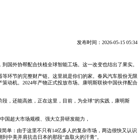
发布时间：2026-05-15 05:34
，到国外协帮配合扶植全球智能工场。这一改变也结出了果实。
等环节的完整财产链。这里就是你们的家。春风汽车股份无限
策动机。2024年产物正式投放市场。康明斯联袂中国伙伴配合
段，还能高效，正在这里，目前，为全球”的实践，康明斯
中国超大市场规模、强大立异研发能力，
简单：由于这里不只有14亿多人的复杂市场，两边很快又认识
到中美并肩抗击日本的那段“血取火的汗青”。