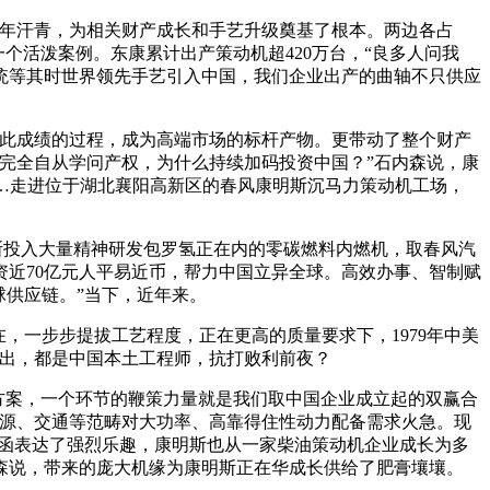
年汗青，为相关财产成长和手艺升级奠基了根本。两边各占
一个活泼案例。东康累计出产策动机超420万台，“良多人问我
统等其时世界领先手艺引入中国，我们企业出产的曲轴不只供应
彼此成绩的过程，成为高端市场的标杆产物。更带动了整个财产
有完全自从学问产权，为什么持续加码投资中国？”石内森说，康
…走进位于湖北襄阳高新区的春风康明斯沉马力策动机工场，
明斯投入大量精神研发包罗氢正在内的零碳燃料内燃机，取春风汽
资近70亿元人平易近币，帮力中国立异全球。高效办事、智制赋
球供应链。”当下，近年来。
一步步提拔工艺程度，正在更高的质量要求下，1979年中美
输出，都是中国本土工程师，抗打败利前夜？
方案，一个环节的鞭策力量就是我们取中国企业成立起的双赢合
能源、交通等范畴对大功率、高靠得住性动力配备需求火急。现
回函表达了强烈乐趣，康明斯也从一家柴油策动机企业成长为多
内森说，带来的庞大机缘为康明斯正在华成长供给了肥膏壤壤。