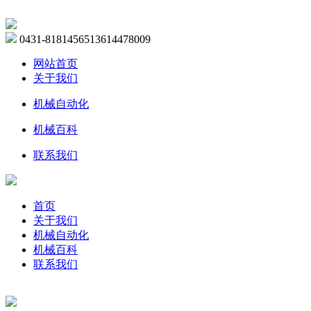
0431-81814565
13614478009
网站首页
关于我们
机械自动化
机械百科
联系我们
首页
关于我们
机械自动化
机械百科
联系我们