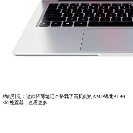
功能引见：这款轻薄笔记本搭载了高机能的AMD锐龙AI 9H
365处置器，查看更多