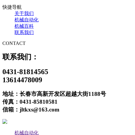
快捷导航
关于我们
机械自动化
机械百科
联系我们
CONTACT
联系我们：
0431-81814565
13614478009
地址：长春市高新开发区超越大街1188号
传真：0431-85810581
信箱：jltkxs@163.com
机械自动化