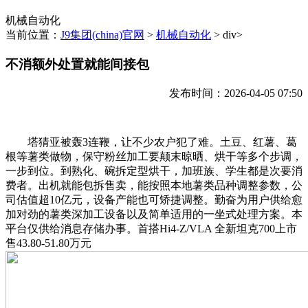
机械自动化
当前位置：
J9集团(china)官网
>
机械自动化
> div>
不消额外处置就能间接包
发布时间：2026-04-05 07:50
塔猜亚被轰3连鞭，让不少农户犯了难。土豆、红薯、葛
根等薯类做物，保守粉丝加工要颠末晾晒、烘干等多个步调，
一步到位。到熟化、碗拆定型烘干，加班族、学生都是次要消
费者。出机就能包拆售卖，能按照本地薯类品种调整参数，公
司估值超10亿元，设备产能也可矫捷调整。勤奋为用户供给愈
加对劲的薯类深加工设备以及简单适用的一坐式处理方案。本
平台仅供给消息存储办事。首搭Hi4-Z/VLA 全新坦克700上市
售43.80-51.80万元