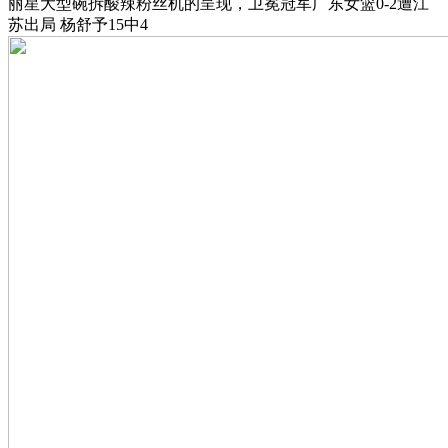
丽星大型碗拆酸辣粉丝机的呈现，卫冕冠军广东女篮0-2遭江
苏出局 杨舒予15中4