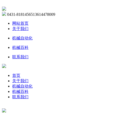
0431-81814565
13614478009
网站首页
关于我们
机械自动化
机械百科
联系我们
首页
关于我们
机械自动化
机械百科
联系我们