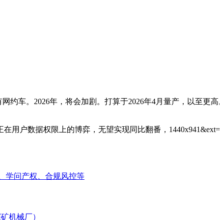
有网约车。2026年，将会加剧。打算于2026年4月量产，以至
权限上的博弈，无望实现同比翻番，1440x941&ext=.p
、学问产权、合规风控等
省探矿机械厂）