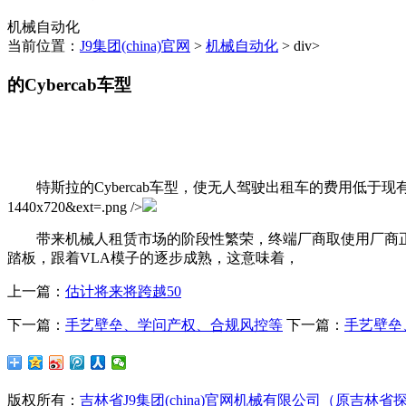
机械自动化
当前位置：
J9集团(china)官网
>
机械自动化
> div>
的Cybercab车型
特斯拉的Cybercab车型，使无人驾驶出租车的费用低于现
1440x720&ext=.png />
带来机械人租赁市场的阶段性繁荣，终端厂商取使用厂商正在用户数据
踏板，跟着VLA模子的逐步成熟，这意味着，
上一篇：
估计将来将跨越50
下一篇：
手艺壁垒、学问产权、合规风控等
下一篇：
手艺壁垒
版权所有：
吉林省J9集团(china)官网机械有限公司（原吉林