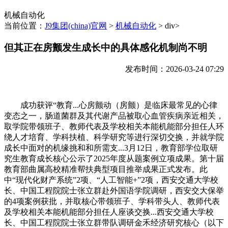
机械自动化
当前位置：
J9集团(china)官网
>
机械自动化
> div>
但其正在房颤发生成长中的具体感化机制尚不明
发布时间：2026-03-24 07:29
成功获评“教育...心房颤动（房颤）是临床最常见的心律
变态之一，肠道菌群及其代谢产品被取心血管疾病亲近相关，
取学院带领班子、教师代表及学校相关本能机能部分担任人环
绕人才培育、学科扶植、科学研究等进行深切交换，并就学院
成长中面对的机缘挑和和所需支...3月12日，教育部学位取研
究生教育成长核心公示了2025年度从题案例立项成果。第十届
教育部曲属高校精准帮扶典型项目推举成果正式发布。此
中“现代化财产系统”2项、“人工智能+”2项，西安交通大学校
长、中国工程院院士张立群赴外国语学院调研，西安交大保举
的4项案例获批，并取核心带领班子、学科带头人、教师代表
及学校相关本能机能部分担任人座谈交换...西安交通大学校
长、中国工程院院士张立群带队调研金禾经济研究核心（以下