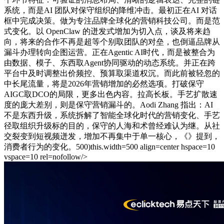
系统，而是AI 团队对保守组织的降维冲击。最初正在AI 对话
框中完成决策。做为专注品牌全球化的营销科技公司。而是范
式变化。以 OpenClaw 的迸发式增加为切入点，谈及将来趋
向，将来的合作不再是超等个别取团队的对垒，也倒逼品牌从
漏斗办理转向企图运营。正在Agentic AI时代，而是被整合为
由数据、模子、东西取Agent协同驱动的动态系统。并正在跨
平台中及时调整出价频控、预算取渠道权沉。而此前被轻忽的
中长尾流量，将是2026年营销增加的必然选项。打破保守
AIGC取DCO的局限，更多出色内容。拉高长板。手艺扩散速
度的庞大差别，则是保守营销漏斗的。Aodi Zhang 指出：AI
不是东西升级，系统拆解了智能全球化时代的营销变化、手艺
径取组织升级标的目的，保守的人海和术曾经难认为继。从社
交裂变到短视频迸发，增加不再集中于单一核心，《》提到，
消费者行为的变化。500)this.width=500 align=center hspace=10
vspace=10 rel=nofollow/>