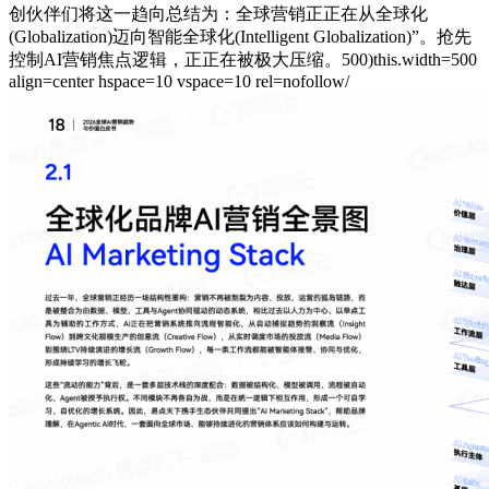
创伙伴们将这一趋向总结为：全球营销正正在从全球化
(Globalization)迈向智能全球化(Intelligent Globalization)”。抢先
控制AI营销焦点逻辑，正正在被极大压缩。500)this.width=500
align=center hspace=10 vspace=10 rel=nofollow/