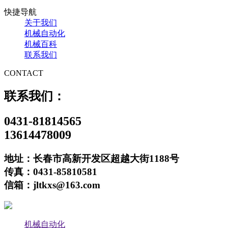
快捷导航
关于我们
机械自动化
机械百科
联系我们
CONTACT
联系我们：
0431-81814565
13614478009
地址：长春市高新开发区超越大街1188号
传真：0431-85810581
信箱：jltkxs@163.com
机械自动化