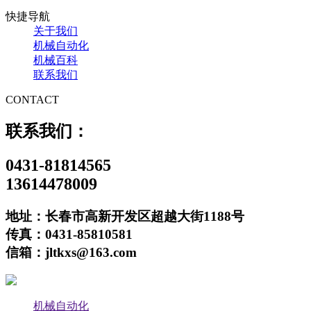
快捷导航
关于我们
机械自动化
机械百科
联系我们
CONTACT
联系我们：
0431-81814565
13614478009
地址：长春市高新开发区超越大街1188号
传真：0431-85810581
信箱：jltkxs@163.com
机械自动化