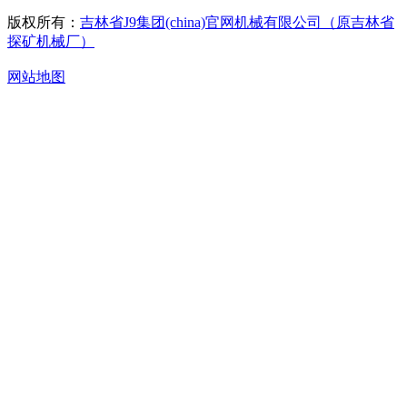
版权所有：
吉林省J9集团(china)官网机械有限公司（原吉林省
探矿机械厂）
网站地图