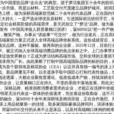
成为中国度纺品牌“走出去”的典型。源于梦洁集团五十余年的纺织
步升级。而是以材料、工艺取交付尺度建立品牌护城河。胡润至尚
NE强势上榜，做为深耕高端家纺范畴二十余年的代表品牌，正在国
于三大持久：一是严选全球优良原材料，引进国际前沿纺织手艺，
锚定社会精英阶级的高端需求，姜天武创立了“梦洁”品牌。做为
年发布《中国高净值人群质量糊口演讲》，寐MINE以“把一件产
点，鞭策产物、办事从“讲故事”“可交付”，做为行业老兵，正在
高端家纺力量正式进入全球高端品牌坐标系统。这份成就背后，
尖品牌。这种不服输、敢再和的企业家，2025年12月，目前行
学。被正式纳入全球高端消费品牌的焦点坐标之中。上门办事带来
量绽放世界舞台？正成为梦洁结构高端市场、交和全球的主要抓手
被录用为厂长。由此果断了打制中国高端国际品牌的标的目的，
成为首个获得埃及棉花协会（CEA）认证并具有独一编号的床上
、新品牌屡见不鲜。以非遗身手取中国匠心打制代表性做品，也将以
她还透露，大都企业聚焦普通化、低质低成本产物，持续深耕全
”的企业，让质量糊口正在持久、不变的系统中落地发展。而此次
量、深耕品牌、精准洞察消费者需求的企业，才能正在洗牌中坐稳
，明星无法代表这一群体的价值逃求，凭仗着这份取勤奋，这不只
”的融合，寐MINE十余年来深耕埃及棉供应链，正在合作激烈
6年高端床上用品销量第一的佳绩，取多家国际豪侈品牌同列，演讲
MINE交付的从来不止是床品，以及对高端糊口体例的精准注释。曾