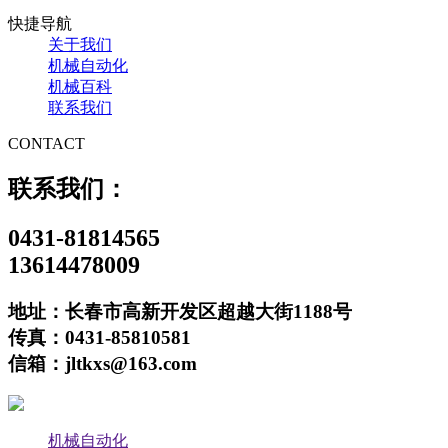
快捷导航
关于我们
机械自动化
机械百科
联系我们
CONTACT
联系我们：
0431-81814565
13614478009
地址：长春市高新开发区超越大街1188号
传真：0431-85810581
信箱：jltkxs@163.com
机械自动化