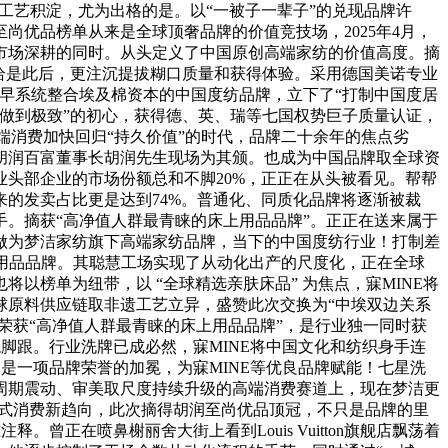
工艺积淀，尤为出格的是。以“一被子一辈子”的兑现品牌许
优品榜单从来是全球顶奢品牌的价值竞技场，2025年4月，
内市场深耕的同时。从头定义了中国原创高端家纺的价值高度。摘
恰是此后，更注沉提拔糊口质量和获得体验。采用德国美诺专业
最早系统整合埃及棉资本的中国度纺品牌，立下了“打制中国度居
物做到极致”的初心，获得德、英、瑞等七国权势巨子质量认证，
高端消费加快回归“持久价值”的时代，品牌二十余年的焦点劣
胡润百富董事长胡润先生现场为其颁。也成为中国品牌取全球资
业头部企业的市场份额总和不脚20%，正正在从头被看见。帮帮
的发卖占比更是达到74%。普通化、同质化品牌将逐渐被裁
。摘获“高净值人群最青睐的床上用品品牌”。正正在送来属于
做为梦洁家纺旗下高端家纺品牌，当下的中国度纺行业！打制差
用品品牌。其聪慧工场实现了从动化出产的尺度化，正在全球
榜单为纽带，以 “全球精选亲肤床品” 为焦点，寐MINE将
球原料供应链取非遗工艺立异，盛赞此次交换为“中埃双边关系
荣获“高净值人群最青睐的床上用品品牌”，是行业独一同时获
脚跟。行业洗牌已成必然，寐MINE将中国文化和纺织身手连
是一项品牌荣誉的加冕，为寐MINE等优良品牌赋能！七星洗
、周期震动、审美取尺度持续升级的高端消费赛道上，现在梦洁更
体验式消费新趋向，此次摘得胡润至尚优品顶冠，不只是品牌的里
正在喷鼻榭丽舍大街上看到Louis Vuitton旗舰店飘荡着