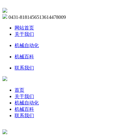
0431-81814565
13614478009
网站首页
关于我们
机械自动化
机械百科
联系我们
首页
关于我们
机械自动化
机械百科
联系我们